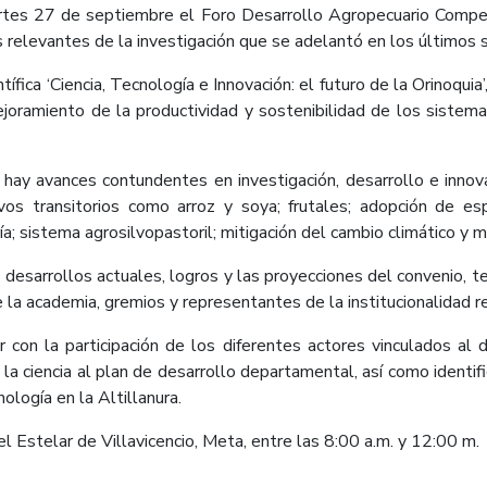
martes 27 de septiembre el Foro Desarrollo Agropecuario Compet
relevantes de la investigación que se adelantó en los últimos se
tífica ‘Ciencia, Tecnología e Innovación: el futuro de la Orinoqui
joramiento de la productividad y sostenibilidad de los sistema
hay avances contundentes en investigación, desarrollo e innova
ltivos transitorios como arroz y soya; frutales; adopción de e
ía; sistema agrosilvopastoril; mitigación del cambio climático y
 los desarrollos actuales, logros y las proyecciones del convenio
a academia, gremios y representantes de la institucionalidad r
 con la participación de los diferentes actores vinculados al 
a ciencia al plan de desarrollo departamental, así como identifi
ología en la Altillanura.
el Estelar de Villavicencio, Meta, entre las 8:00 a.m. y 12:00 m.