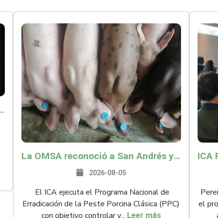
o por $9.625 millones para proteger a más de 14.000 pequeños productores contra riesgos del Fenómeno de El Niño
La OMSA reconoció a San Andrés y Providencia como zona libre de Peste Porcina Clásica (PPC)
2026-08-05
El ICA ejecuta el Programa Nacional de
Perei
Erradicación de la Peste Porcina Clásica (PPC)
el pr
con objetivo controlar y...
Leer más