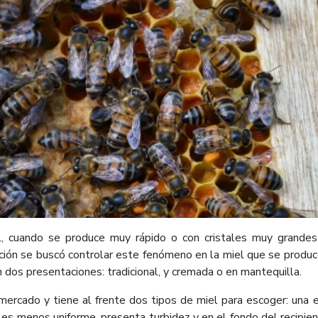
al, cuando se produce muy rápido o con cristales muy grandes 
lación se buscó controlar este fenómeno en la miel que se produ
en dos presentaciones: tradicional, y cremada o en mantequilla.
rmercado y tiene al frente dos tipos de miel para escoger: una
tra es menos uniforme, presenta turbidez y en el fondo del recipi