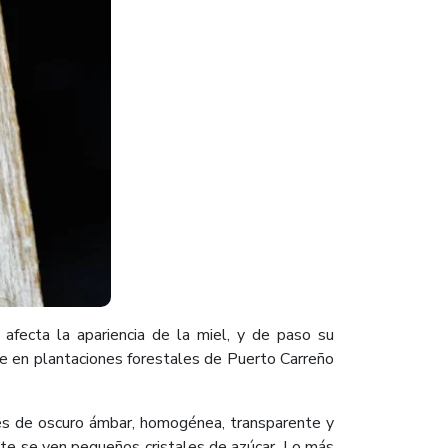
afecta la apariencia de la miel, y de paso su
ce en plantaciones forestales de Puerto Carreño
 es de oscuro ámbar, homogénea, transparente y
ente se ven pequeños cristales de azúcar. Lo más