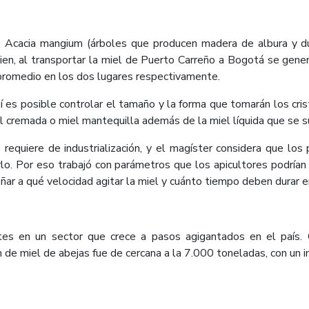
e Acacia mangium (árboles que producen madera de albura y d
 bien, al transportar la miel de Puerto Carreño a Bogotá se gen
promedio en los dos lugares respectivamente.
 sí es posible controlar el tamaño y la forma que tomarán los cr
iel cremada o miel mantequilla además de la miel líquida que se s
e requiere de industrialización, y el magíster considera que l
rlo. Por eso trabajó con parámetros que los apicultores podrían
ar a qué velocidad agitar la miel y cuánto tiempo deben durar e
tes en un sector que crece a pasos agigantados en el país. 
 de miel de abejas fue de cercana a la 7.000 toneladas, con un 