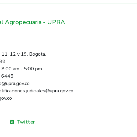
ral Agropecuaria - UPRA
 11, 12 y 19, Bogotá.
098
s 8:00 am - 5:00 pm.
1 6445
rio@upra.gov.co
notificaciones.judiciales@upra.gov.co
gov.co
Twitter