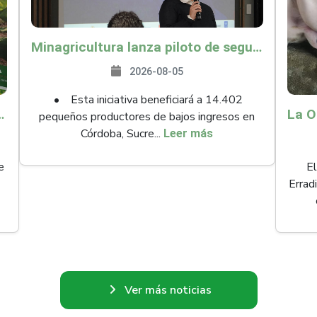
Minagricultura lanza piloto de seguro agropecuario por $9.625 millones para proteger a más de 14.000 pequeños productores contra riesgos del Fenómeno de El Niño
2026-08-05
• Esta iniciativa beneficiará a 14.402
ollo y abrió 61 mercados internacionales
pequeños productores de bajos ingresos en
Córdoba, Sucre...
Leer más
e
El
Errad
Ver más noticias