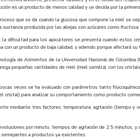
ción es un producto de menos calidad y se decida por la primera
un proceso que se da cuando la glucosa que compone la miel se
a sustancia producida por las abejas son azúcares como fructosa 
; la dificultad para los apicultores se presenta cuando estos c
a con un producto de baja calidad, y además porque afectará su 
cnología de Alimentos de la Universidad Nacional de Colombia (
agrega pequeñas cantidades de miel (miel semilla) con los crista
pocas veces se ha evaluado con parámetros tanto fisicoquímicos
l cristal) para analizar su comportamiento como producto comerc
mente mediante tres factores: temperatura, agitación (tiempo y 
voluciones por minuto, tiempos de agitación de 2,5 minutos, y a
 semejantes a productos ya existentes.