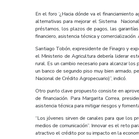
En el foro ‘¿Hacia dónde va el financiamiento 
alternativas para mejorar el Sistema Nacional
préstamos, los plazos de pagos, las garantía
financiero, asistencia técnica y comercializaci
Santiago Tobón, expresidente de Finagro y expe
el Ministerio de Agricultura debería liderar e
rural. Es un cambio necesario para alcanzar lo
un banco de segundo piso muy bien armado, per
Nacional de Crédito Agropecuario)”, indicó.
Otro punto clave propuesto consiste en aprovec
de financiación. Para Margarita Correa, presi
asistencia técnica para mitigar riesgos y fomenta
“Los jóvenes sirven de canales para que los p
medios de comunicación”. Innovar es el reto pa
atractivo el crédito por su impacto en la econom