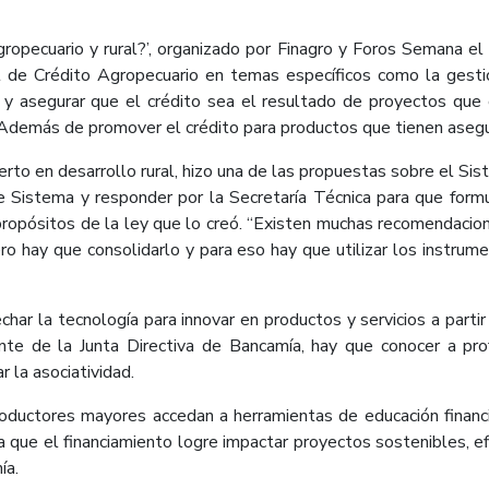
agropecuario y rural?’, organizado por Finagro y Foros Semana 
 de Crédito Agropecuario en temas específicos como la gestión 
s y asegurar que el crédito sea el resultado de proyectos que
ón. Además de promover el crédito para productos que tienen aseg
rto en desarrollo rural, hizo una de las propuestas sobre el Sis
ste Sistema y responder por la Secretaría Técnica para que formu
s propósitos de la ley que lo creó. “Existen muchas recomendaci
o hay que consolidarlo y para eso hay que utilizar los instrum
har la tecnología para innovar en productos y servicios a part
dente de la Junta Directiva de Bancamía, hay que conocer a pro
r la asociatividad.
roductores mayores accedan a herramientas de educación financi
ra que el financiamiento logre impactar proyectos sostenibles, e
ía.