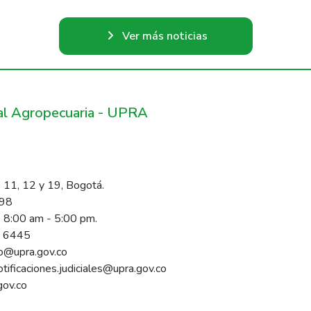
Ver más noticias
ral Agropecuaria - UPRA
 11, 12 y 19, Bogotá.
098
s 8:00 am - 5:00 pm.
1 6445
rio@upra.gov.co
notificaciones.judiciales@upra.gov.co
gov.co