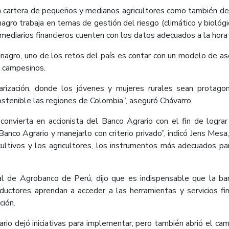
a cartera de pequeños y medianos agricultores como también de 
nagro trabaja en temas de gestión del riesgo (climático y biológ
ermediarios financieros cuenten con los datos adecuados a la hor
nagro, uno de los retos del país es contar con un modelo de a
os campesinos.
rización, donde los jóvenes y mujeres rurales sean protagon
stenible las regiones de Colombia”, aseguró Chávarro.
onvierta en accionista del Banco Agrario con el fin de lograr
 Banco Agrario y manejarlo con criterio privado”, indicó Jens Me
cultivos y los agricultores, los instrumentos más adecuados p
al de Agrobanco de Perú, dijo que es indispensable que la ba
ductores aprendan a acceder a las herramientas y servicios fi
ción.
ario dejó iniciativas para implementar, pero también abrió el ca