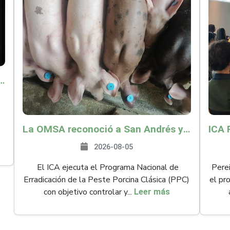
o por $9.625 millones para proteger a más de 14.000 pequeños productores contra riesgos del Fenómeno de El Niño
La OMSA reconoció a San Andrés y Providencia como zona libre de Peste Porcina Clásica (PPC)
2026-08-05
El ICA ejecuta el Programa Nacional de
Perei
Erradicación de la Peste Porcina Clásica (PPC)
el pr
con objetivo controlar y...
Leer más