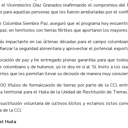
el Viceministro Díaz Granados reafirmando el compromiso del Mi
erras para aquellas personas que les fueron arrebatadas por el conf
ro Colombia Siembra Paz, aseguró que el programa hoy encuentra
; en territorios con tierras fértiles que aportaron los mayores
ás impactante en las últimas décadas para el campo colombiano,
ianzar la seguridad alimentaria y aprovechar el potencial export
ocación de paz y he entregado plenas garantías para que todos
 colombiano y de huilense, yo le doy mi sí al ‘Sí, Invito a los 
entes que les permitan llevar su decisión de manera muy conscien
0 títulos de formalización de tierras por parte de la CCI, ent
ina territorial para el Huila de la Unidad de Restitución de Tierras.
ustitución voluntaria de cultivos ilícitos y estamos listos com
 de la CCI.
el Huila