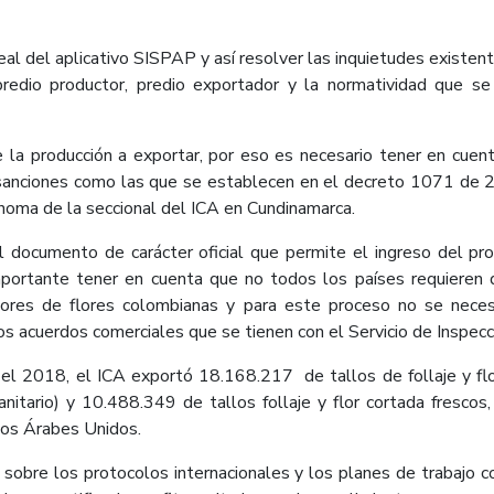
real del aplicativo SISPAP y así resolver las inquietudes existe
predio productor, predio exportador y la normatividad que s
de la producción a exportar, por eso es necesario tener en cuen
anciones como las que se establecen en el decreto 1071 de 201
ónoma de la seccional del ICA en Cundinamarca.
 el documento de carácter oficial que permite el ingreso del pro
importante tener en cuenta que no todos los países requiere
s de flores colombianas y para este proceso no se necesitan
los acuerdos comerciales que se tienen con el Servicio de Inspe
el 2018, el ICA exportó 18.168.217 de tallos de follaje y fl
anitario) y 10.488.349 de tallos follaje y flor cortada frescos, 
atos Árabes Unidos.
 sobre los protocolos internacionales y los planes de trabajo c