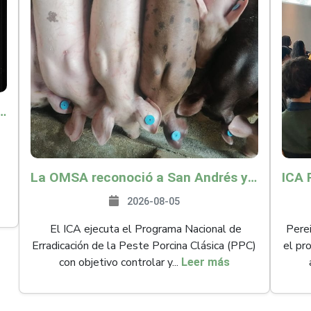
o por $9.625 millones para proteger a más de 14.000 pequeños productores contra riesgos del Fenómeno de El Niño
La OMSA reconoció a San Andrés y Providencia como zona libre de Peste Porcina Clásica (PPC)
2026-08-05
El ICA ejecuta el Programa Nacional de
Perei
Erradicación de la Peste Porcina Clásica (PPC)
el pr
con objetivo controlar y...
Leer más