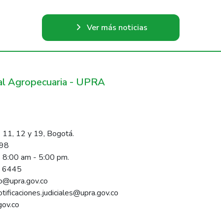
Ver más noticias
ral Agropecuaria - UPRA
 11, 12 y 19, Bogotá.
098
s 8:00 am - 5:00 pm.
1 6445
rio@upra.gov.co
notificaciones.judiciales@upra.gov.co
gov.co