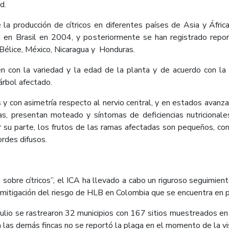
ad.
a producción de cítricos en diferentes países de Asia y África
a en Brasil en 2004, y posteriormente se han registrado repo
Bélice, México, Nicaragua y Honduras.
 con la variedad y la edad de la planta y de acuerdo con la te
árbol afectado.
y con asimetría respecto al nervio central, y en estados avanzad
s, presentan moteado y síntomas de deficiencias nutricionale
Por su parte, los frutos de las ramas afectadas son pequeños, c
bordes difusos.
 sobre cítricos”, el ICA ha llevado a cabo un riguroso seguimie
 mitigación del riesgo de HLB en Colombia que se encuentra en p
julio se rastrearon 32 municipios con 167 sitios muestreados en
 las demás fincas no se reportó la plaga en el momento de la vi