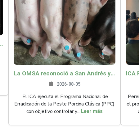
o por $9.625 millones para proteger a más de 14.000 pequeños productores contra riesgos del Fenómeno de El Niño
La OMSA reconoció a San Andrés y Providencia como zona libre de Peste Porcina Clásica (PPC)
2026-08-05
El ICA ejecuta el Programa Nacional de
Perei
Erradicación de la Peste Porcina Clásica (PPC)
el pr
con objetivo controlar y...
Leer más