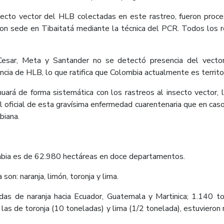
insecto vector del HLB colectadas en este rastreo, fueron proc
con sede en Tibaitatá mediante la técnica del PCR. Todos los r
esar, Meta y Santander no se detectó presencia del vector,
ncia de HLB, lo que ratifica que Colombia actualmente es territo
inuará de forma sistemática con los rastreos al insecto vector,
ficial de esta gravísima enfermedad cuarentenaria que en caso de
biana.
ombia es de 62.980 hectáreas en doce departamentos.
son: naranja, limón, toronja y lima.
s de naranja hacia Ecuador, Guatemala y Martinica; 1.140 to
 las de toronja (10 toneladas) y lima (1/2 tonelada), estuvieron