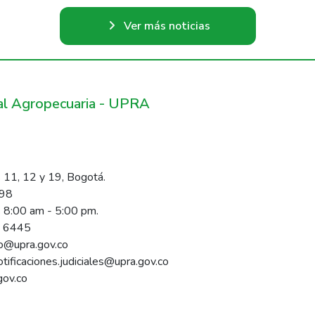
Ver más noticias
ral Agropecuaria - UPRA
 11, 12 y 19, Bogotá.
098
s 8:00 am - 5:00 pm.
1 6445
rio@upra.gov.co
notificaciones.judiciales@upra.gov.co
gov.co