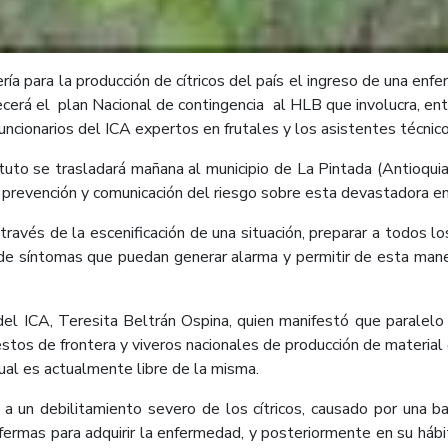
aería para la producción de cítricos del país el ingreso de una 
cerá el plan Nacional de contingencia al HLB que involucra, entr
uncionarios del ICA expertos en frutales y los asistentes técnico
tuto se trasladará mañana al municipio de La Pintada (Antioquia),
 prevención y comunicación del riesgo sobre esta devastadora e
través de la escenificación de una situación, preparar a todos l
o de síntomas que puedan generar alarma y permitir de esta ma
del ICA, Teresita Beltrán Ospina, quien manifestó que paralelo 
stos de frontera y viveros nacionales de producción de material de
cual es actualmente libre de la misma.
a un debilitamiento severo de los cítricos, causado por una b
nfermas para adquirir la enfermedad, y posteriormente en su hábi