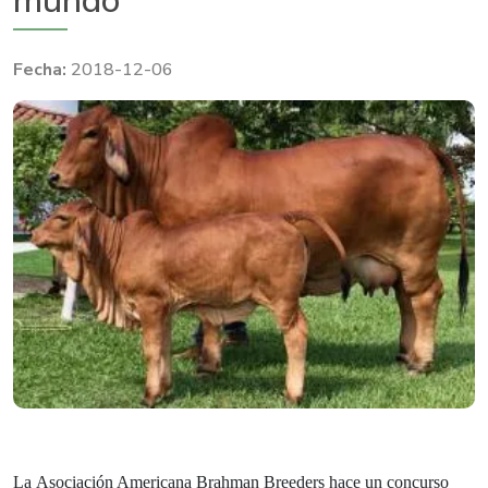
mundo
2018-12-06
La
Asociación Americana Brahman Breeders
hace un concurso