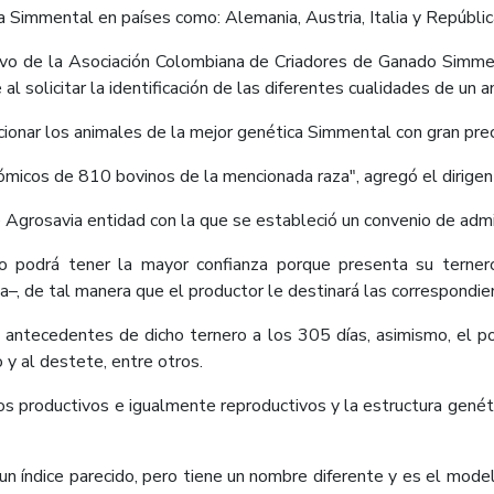
a Simmental en países como: Alemania, Austria, Italia y Repúblic
cutivo de la Asociación Colombiana de Criadores de Ganado Simm
al solicitar la identificación de las diferentes cualidades de un a
ionar los animales de la mejor genética Simmental con gran preci
ómicos de 810 bovinos de la mencionada raza", agregó el dirigen
 Agrosavia entidad con la que se estableció un convenio de admin
o podrá tener la mayor confianza porque presenta su ternero 
a–, de tal manera que el productor le destinará las correspondie
s antecedentes de dicho ternero a los 305 días, asimismo, el po
 y al destete, entre otros.
tros productivos e igualmente reproductivos y la estructura gen
n índice parecido, pero tiene un nombre diferente y es el mode