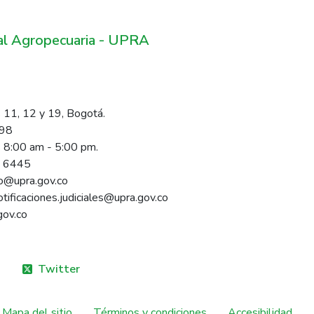
ral Agropecuaria - UPRA
 11, 12 y 19, Bogotá.
098
s 8:00 am - 5:00 pm.
1 6445
rio@upra.gov.co
notificaciones.judiciales@upra.gov.co
gov.co
Twitter
Mapa del sitio
Términos y condiciones
Accesibilidad