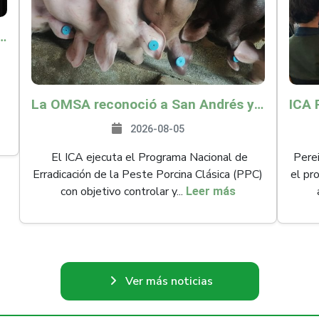
o por $9.625 millones para proteger a más de 14.000 pequeños productores contra riesgos del Fenómeno de El Niño
La OMSA reconoció a San Andrés y Providencia como zona libre de Peste Porcina Clásica (PPC)
2026-08-05
El ICA ejecuta el Programa Nacional de
Perei
Erradicación de la Peste Porcina Clásica (PPC)
el pr
con objetivo controlar y...
Leer más
Ver más noticias