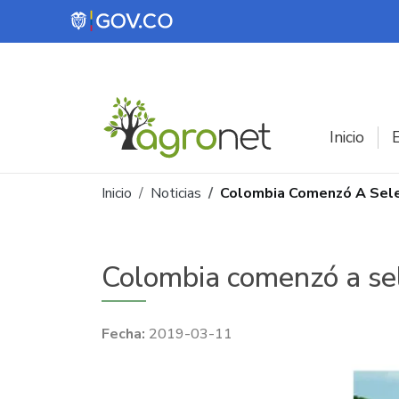
Pasar al contenido principal
Inicio
E
Ruta de navegación
Inicio
Noticias
Colombia Comenzó A Selec
Colombia comenzó a sel
2019-03-11