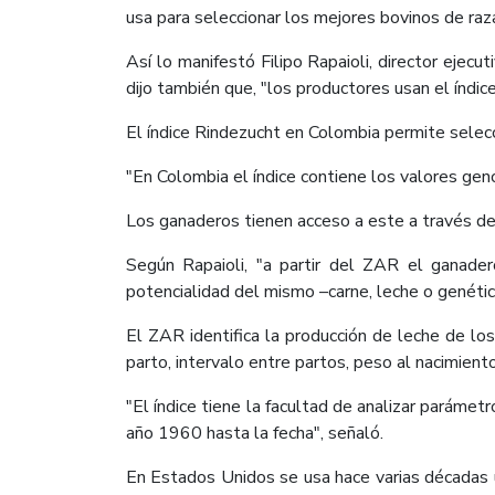
usa para seleccionar los mejores bovinos de raz
Así lo manifestó Filipo Rapaioli, director eje
dijo también que, "los productores usan el índice 
El índice Rindezucht en Colombia permite selecc
"En Colombia el índice contiene los valores gen
Los ganaderos tienen acceso a este a través de
Según Rapaioli, "a partir del ZAR el ganader
potencialidad del mismo –carne, leche o genétic
El ZAR identifica la producción de leche de lo
parto, intervalo entre partos, peso al nacimiento
"El índice tiene la facultad de analizar paráme
año 1960 hasta la fecha", señaló.
En Estados Unidos se usa hace varias décadas u