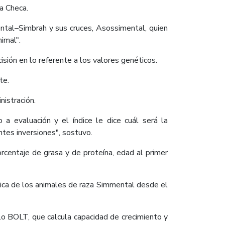
a Checa.
ental–Simbrah y sus cruces, Asossimental, quien
nimal".
sión en lo referente a los valores genéticos.
te.
istración.
a evaluación y el índice le dice cuál será la
ntes inversiones", sostuvo.
rcentaje de grasa y de proteína, edad al primer
ética de los animales de raza Simmental desde el
lo BOLT, que calcula capacidad de crecimiento y