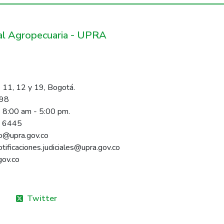
ral Agropecuaria - UPRA
 11, 12 y 19, Bogotá.
098
s 8:00 am - 5:00 pm.
1 6445
rio@upra.gov.co
notificaciones.judiciales@upra.gov.co
gov.co
Twitter