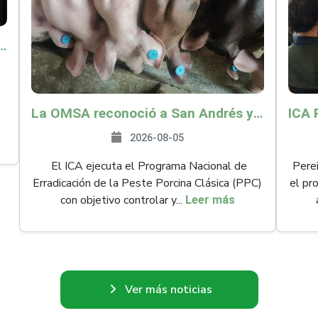
o por $9.625 millones para proteger a más de 14.000 pequeños productores contra riesgos del Fenómeno de El Niño
La OMSA reconoció a San Andrés y Providencia como zona libre de Peste Porcina Clásica (PPC)
2026-08-05
El ICA ejecuta el Programa Nacional de
Perei
Erradicación de la Peste Porcina Clásica (PPC)
el pr
con objetivo controlar y...
Leer más
Ver más noticias