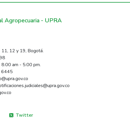
ral Agropecuaria - UPRA
 11, 12 y 19, Bogotá.
098
s 8:00 am - 5:00 pm.
1 6445
rio@upra.gov.co
notificaciones.judiciales@upra.gov.co
gov.co
Twitter