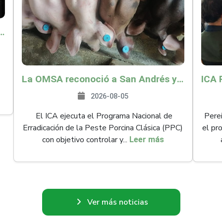
o por $9.625 millones para proteger a más de 14.000 pequeños productores contra riesgos del Fenómeno de El Niño
La OMSA reconoció a San Andrés y Providencia como zona libre de Peste Porcina Clásica (PPC)
2026-08-05
El ICA ejecuta el Programa Nacional de
Perei
Erradicación de la Peste Porcina Clásica (PPC)
el pr
con objetivo controlar y...
Leer más
Ver más noticias