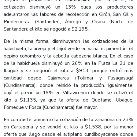
cotización disminuyó un 13% pues los productores
adelantaron las labores de recolección en Girón, San Gil y
Piedecuesta (Santander), Ábrego y Ocaña (Norte de
Santander); el kilo se negoció a $2.195.
De la misma forma, disminuyeron las cotizaciones de la
habichuela, la arveja y el fríjol verde en vaina, el pimentón, el
pepino cohombro y la cebolla cabezona blanca. En el caso
de la habichuela disminuyó un 26% en la Plaza La 21 de
Ibagué y se negoció el kilo a $913, porque entró más
cantidad desde Cajamarca (Tolima) y Fusagasugá
(Cundinamarca), donde reinició la producción. Igualmente,
bajó el precio un 19% en Villavicencio donde se cotizó el
kilo a $1.135, ya que la oferta de Quetame, Ubaque,
Fómeque y Fosca (Cundinamarca) fue mayor.
En contraste, aumentó la cotización de la zanahoria un 23%
en Cartagena y se vendió el kilo a $1.538, por la menor
oferta que llegó desde el altiplano cundiboyacense donde