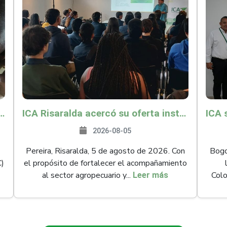
és y Providencia como zona libre de Peste Porcina Clásica (PPC)
ICA Risaralda acercó su oferta institucional a productores y emprendedores en Expocamello
2026-08-05
Pereira, Risaralda, 5 de agosto de 2026. Con
Bogot
C)
el propósito de fortalecer el acompañamiento
al sector agropecuario y...
Colo
Leer más