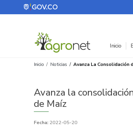
Pasar al contenido principal
Inicio
E
Ruta de navegación
Inicio
Noticias
Avanza La Consolidación 
Avanza la consolidació
de Maíz
2022-05-20