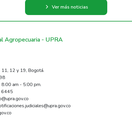
Ver más noticias
ral Agropecuaria - UPRA
 11, 12 y 19, Bogotá.
098
s 8:00 am - 5:00 pm.
1 6445
rio@upra.gov.co
notificaciones.judiciales@upra.gov.co
gov.co