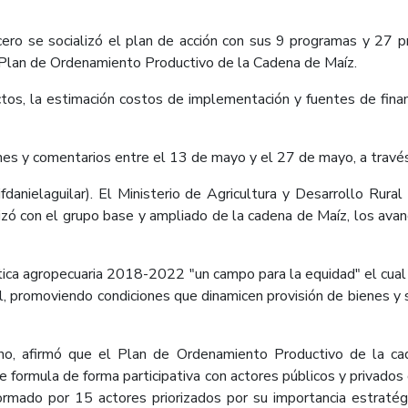
ero se socializó el plan de acción con sus 9 programas y 27 p
l Plan de Ordenamiento Productivo de la Cadena de Maíz.
tos, la estimación costos de implementación y fuentes de finan
nes y comentarios entre el 13 de mayo y el 27 de mayo, a través 
danielaguilar). El Ministerio de Agricultura y Desarrollo Rur
lizó con el grupo base y ampliado de la cadena de Maíz, los av
tica agropecuaria 2018-2022 "un campo para la equidad" el cual 
al, promoviendo condiciones que dinamicen provisión de bienes y s
Fino, afirmó que el Plan de Ordenamiento Productivo de la c
 se formula de forma participativa con actores públicos y privado
ormado por 15 actores priorizados por su importancia estratégi