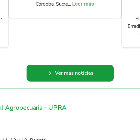
Córdoba, Sucre...
Leer más
e
El
Errad
Ver más noticias
ral Agropecuaria - UPRA