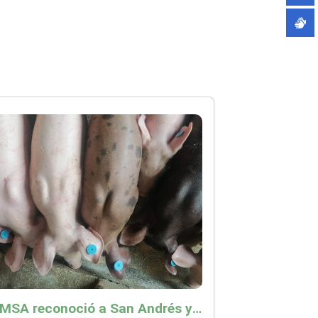
La OMSA reconoció a San Andrés y Providencia como zona libre de Peste Porcina Clásica (PPC)