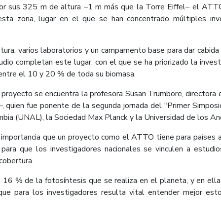
r sus 325 m de altura –1 m más que la Torre Eiffel– el ATTO
sta zona, lugar en el que se han concentrado múltiples inv
ra, varios laboratorios y un campamento base para dar cabida a l
udio completan este lugar, con el que se ha priorizado la inves
entre el 10 y 20 % de toda su biomasa.
e proyecto se encuentra la profesora Susan Trumbore, directora
s–, quien fue ponente de la segunda jornada del "Primer Simposi
mbia (UNAL), la Sociedad Max Planck y la Universidad de los An
ó la importancia que un proyecto como el ATTO tiene para paíse
para que los investigadores nacionales se vinculen a estudi
cobertura.
16 % de la fotosíntesis que se realiza en el planeta, y en ella
 que para los investigadores resulta vital entender mejor est