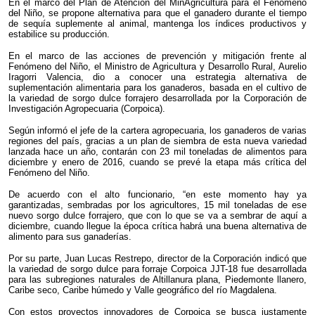
En el marco del Plan de Atención del MinAgricultura para el Fenómeno
del Niño, se propone alternativa para que el ganadero durante el tiempo
de sequía suplemente al animal, mantenga los índices productivos y
estabilice su producción.
En el marco de las acciones de prevención y mitigación frente al
Fenómeno del Niño, el Ministro de Agricultura y Desarrollo Rural, Aurelio
Iragorri Valencia, dio a conocer una estrategia alternativa de
suplementación alimentaria para los ganaderos, basada en el cultivo de
la variedad de sorgo dulce forrajero desarrollada por la Corporación de
Investigación Agropecuaria (Corpoica).
Según informó el jefe de la cartera agropecuaria, los ganaderos de varias
regiones del país, gracias a un plan de siembra de esta nueva variedad
lanzada hace un año, contarán con 23 mil toneladas de alimentos para
diciembre y enero de 2016, cuando se prevé la etapa más crítica del
Fenómeno del Niño.
De acuerdo con el alto funcionario, “en este momento hay ya
garantizadas, sembradas por los agricultores, 15 mil toneladas de ese
nuevo sorgo dulce forrajero, que con lo que se va a sembrar de aquí a
diciembre, cuando llegue la época crítica habrá una buena alternativa de
alimento para sus ganaderías.
Por su parte, Juan Lucas Restrepo, director de la Corporación indicó que
la variedad de sorgo dulce para forraje Corpoica JJT-18 fue desarrollada
para las subregiones naturales de Altillanura plana, Piedemonte llanero,
Caribe seco, Caribe húmedo y Valle geográfico del río Magdalena.
Con estos proyectos innovadores de Corpoica se busca justamente