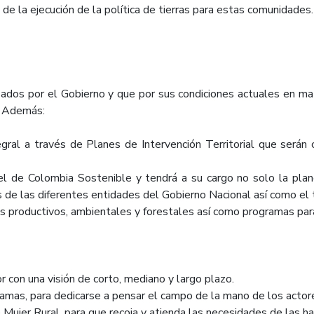
 la ejecución de la política de tierras para estas comunidades.
izados por el Gobierno y que por sus condiciones actuales en mat
l. Además:
al a través de Planes de Intervención Territorial que serán c
 Colombia Sostenible y tendrá a su cargo no solo la planeaci
s de las diferentes entidades del Gobierno Nacional así como el tr
productivos, ambientales y forestales así como programas para 
 con una visión de corto, mediano y largo plazo.
as, para dedicarse a pensar el campo de la mano de los actores 
ujer Rural, para que recoja y atienda las necesidades de las ha