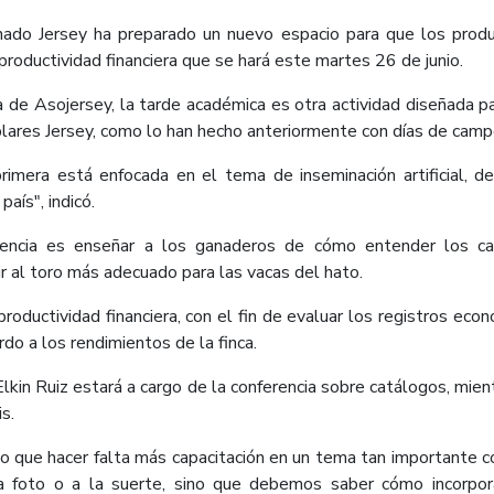
ado Jersey ha preparado un nuevo espacio para que los produ
productividad financiera que se hará este martes 26 de junio.
a de Asojersey, la tarde académica es otra actividad diseñada pa
plares Jersey, como lo han hecho anteriormente con días de camp
rimera está enfocada en el tema de inseminación artificial, d
aís", indicó.
erencia es enseñar a los ganaderos de cómo entender los ca
r al toro más adecuado para las vacas del hato.​
productividad financiera, con el fin de evaluar los registros ec
rdo a los rendimientos de la finca.
Elkin Ruiz estará a cargo de la conferencia sobre catálogos, mie
s.
ado que hacer falta más capacitación en un tema tan importante 
 foto o a la suerte, sino que debemos saber cómo incorpor