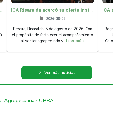
és y Providencia como zona libre de Peste Porcina Clásica (PPC)
ICA Risaralda acercó su oferta institucional a productores y emprendedores en Expocamello
2026-08-05
Pereira, Risaralda, 5 de agosto de 2026. Con
Bogot
C)
el propósito de fortalecer el acompañamiento
al sector agropecuario y...
Colo
Leer más
Ver más noticias
ral Agropecuaria - UPRA