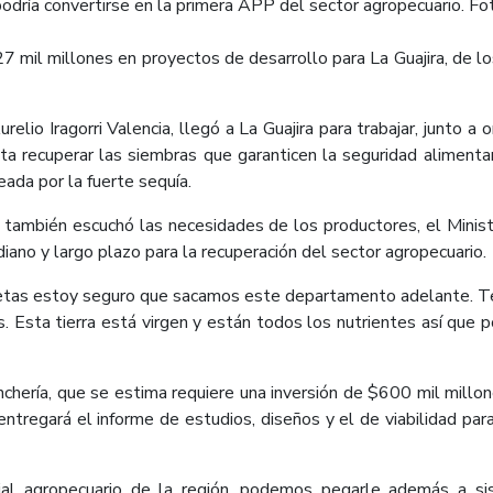
podría convertirse en la primera APP del sector agropecuario. Fo
 mil millones en proyectos de desarrollo para La Guajira, de los
relio Iragorri Valencia, llegó a La Guajira para trabajar, junto 
a recuperar las siembras que garanticen la seguridad alimenta
peada por la fuerte sequía.
e también escuchó las necesidades de los productores, el Mini
diano y largo plazo para la recuperación del sector agropecuario.
 metas estoy seguro que sacamos este departamento adelante. T
. Esta tierra está virgen y están todos los nutrientes así que
nchería, que se estima requiere una inversión de $600 mil millone
regará el informe de estudios, diseños y el de viabilidad para 
ial agropecuario de la región, podemos pegarle además a s