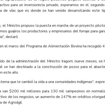
activo para un inversionista privado, esperamos en el segundo
a de vías que es donde se han venido desarrollando este tipo 
 el Ministro propuso la puesta en marcha de un proyecto piloto 
mos guajiros los productores y empresarios del forraje para gar
a", declaró.
, en el marco del Programa de Alimentación Bovina ha recogido 4
do de la administración del Ministro Iragorri, nueve meses, se
 mil se han destinado a la construcción de pozos para el abast
en este año.
stema que le cambió la vida a una comunidades indígenas", expres
e ya van $200 mil millones para 130 mil campesinos en normali
fectivo de los negocios, un aumento de 147% en créditos otorgad
a de Agroágil.