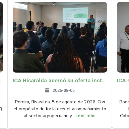
és y Providencia como zona libre de Peste Porcina Clásica (PPC)
ICA Risaralda acercó su oferta institucional a productores y emprendedores en Expocamello
2026-08-05
Pereira, Risaralda, 5 de agosto de 2026. Con
Bogot
C)
el propósito de fortalecer el acompañamiento
al sector agropecuario y...
Colo
Leer más