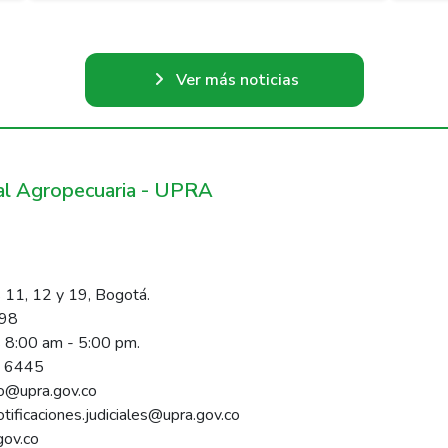
Ver más noticias
ral Agropecuaria - UPRA
 11, 12 y 19, Bogotá.
098
s 8:00 am - 5:00 pm.
1 6445
rio@upra.gov.co
notificaciones.judiciales@upra.gov.co
gov.co