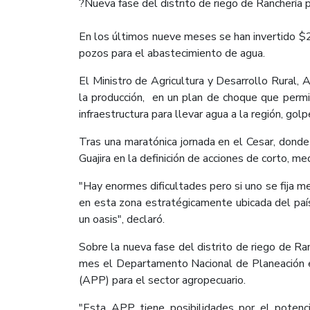
​?Nueva fase del distrito de riego de Ranchería 
En los últimos nueve meses se han invertido $27
pozos para el abastecimiento de agua.
El Ministro de Agricultura y Desarrollo Rural, Au
la producción, en un plan de choque que permit
infraestructura para llevar agua a la región, gol
Tras una maratónica jornada en el Cesar, dond
Guajira en la definición de acciones de corto, me
"Hay enormes dificultades pero si uno se fija
en esta zona estratégicamente ubicada del país
un oasis", declaró.
Sobre la nueva fase del distrito de riego de Ra
mes el Departamento Nacional de Planeación ent
(APP) para el sector agropecuario.
"Esta APP tiene posibilidades por el potenc