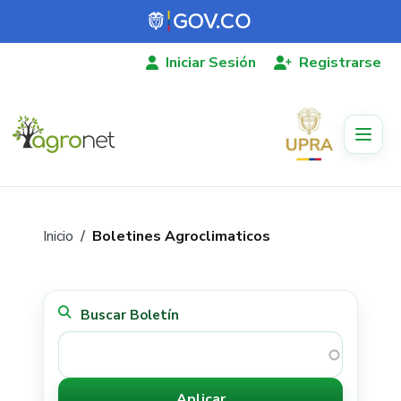
Pasar al contenido principal
Iniciar Sesión
Registrarse
Ruta de navegación
Inicio
Boletines Agroclimaticos
Boletines
agroclimaticos
Buscar Boletín