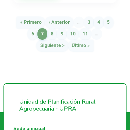
Paginación
Primera página
Página anterior
Página
Página
Página
« Primero
‹ Anterior
…
3
4
5
Página
Página
Página
Página
Página
Página
6
7
8
9
10
11
…
Siguiente página
Última página
Siguiente >
Último »
Unidad de Planificación Rural
Agropecuaria - UPRA
Sede principal