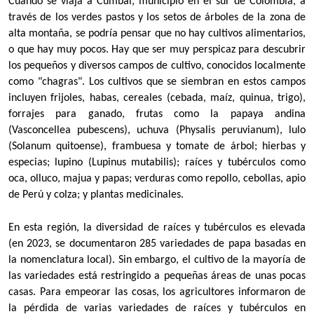
Cuando se viaja a Cumbal, municipio en el sur de Colombia, a
través de los verdes pastos y los setos de árboles de la zona de
alta montaña, se podría pensar que no hay cultivos alimentarios,
o que hay muy pocos. Hay que ser muy perspicaz para descubrir
los pequeños y diversos campos de cultivo, conocidos localmente
como "chagras". Los cultivos que se siembran en estos campos
incluyen frijoles, habas, cereales (cebada, maíz, quinua, trigo),
forrajes para ganado, frutas como la papaya andina
(Vasconcellea pubescens), uchuva (Physalis peruvianum), lulo
(Solanum quitoense), frambuesa y tomate de árbol; hierbas y
especias; lupino (Lupinus mutabilis); raíces y tubérculos como
oca, olluco, majua y papas; verduras como repollo, cebollas, apio
de Perú y colza; y plantas medicinales.
En esta región, la diversidad de raíces y tubérculos es elevada
(en 2023, se documentaron 285 variedades de papa basadas en
la nomenclatura local). Sin embargo, el cultivo de la mayoría de
las variedades está restringido a pequeñas áreas de unas pocas
casas. Para empeorar las cosas, los agricultores informaron de
la pérdida de varias variedades de raíces y tubérculos en