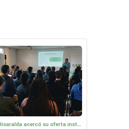
ICA Risaralda acercó su oferta institucional a productores y emprendedores en Expocamello