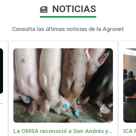
NOTICIAS
Consulta las últimas noticias de la Agronet
o por $9.625 millones para proteger a más de 14.000 pequeños productores contra riesgos del Fenómeno de El Niño
La OMSA reconoció a San Andrés y Providencia como zona libre de Peste Porcina Clásica (PPC)