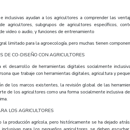
s e inclusivas ayudan a los agricultores a comprender las vent
 de agricultores, subgrupos de agricultores específicos, con
de video o audio, y funciones de entrenamiento
egral limitado para la agroecología, pero muchas tienen compone
AS DE CO-DISEÑO CON AGRICULTORES
 el desarrollo de herramientas digitales socialmente inclusi
ersona que trabaje con herramientas digitales, agricultura y peque
ón de los marcos existentes, la revisión global de las herramie
arte de los agricultores como una forma socialmente inclusiva de 
ima.
ARA LOS AGRICULTORES
 la producción agrícola, pero históricamente se ha dejado atrá
 inclusivas para los pequeños agricultores, se deben escucha