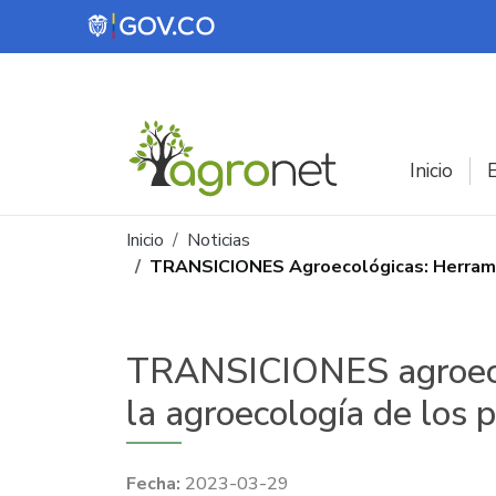
Pasar al contenido principal
Inicio
E
Ruta de navegación
Inicio
Noticias
TRANSICIONES Agroecológicas: Herramien
TRANSICIONES agroecoló
la agroecología de los 
2023-03-29