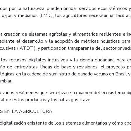
dos por la naturaleza, pueden brindar servicios ecosistémicos
 bajos y medianos (LMIC), los agricultores necesitan un fácil ac
la creación de sistemas agrícolas y alimentarios resilientes e
ediante el desarrollo y la adopción de métricas holísticas par
lusivas ( ATDT ), y participación transparente del sector privado 
ecursos digitales inclusivos y la ciencia ciudadana para emp
o de entrevistas, líneas de base y revisiones, el proyecto p
ológicas en la cadena de suministro de ganado vacuno en Brasil 
ambiar.
 varios resúmenes que sintetizan su examen del ecosistema digit
al de estos productos y los hallazgos clave.
ES EN LA AGRICULTURA
gitalización existente de los sistemas alimentarios y cómo aborda