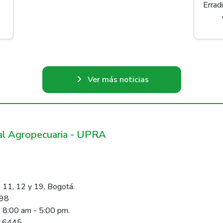
Errad
Ver más noticias
ral Agropecuaria - UPRA
 11, 12 y 19, Bogotá.
098
s 8:00 am - 5:00 pm.
1 6445