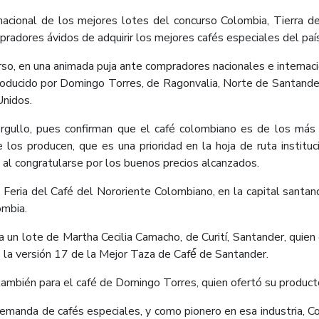
acional de los mejores lotes del concurso Colombia, Tierra d
pradores ávidos de adquirir los mejores cafés especiales del paí
rso, en una animada puja ante compradores nacionales e internac
roducido por Domingo Torres, de Ragonvalia, Norte de Santander
Unidos.
orgullo, pues confirman que el café colombiano es de los más
 los producen, que es una prioridad en la hoja de ruta instituc
al congratularse por los buenos precios alcanzados.
a Feria del Café del Nororiente Colombiano, en la capital santa
ombia.
 un lote de Martha Cecilia Camacho, de Curití, Santander, quien
la versión 17 de la Mejor Taza de Café́́ de Santander.
también para el café de Domingo Torres, quien ofertó su producto
 demanda de cafés especiales, y como pionero en esa industria, 