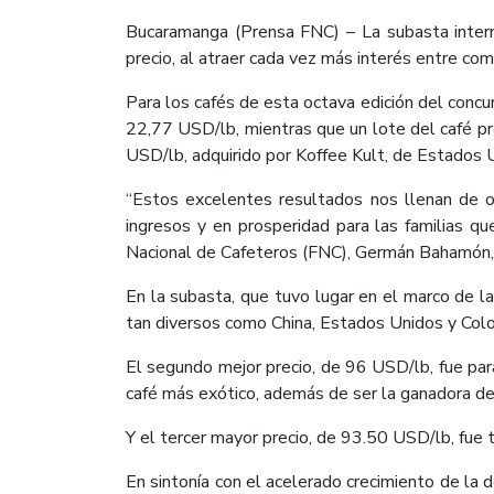
Bucaramanga (Prensa FNC) – La subasta intern
precio, al atraer cada vez más interés entre com
Para los cafés de esta octava edición del concu
22,77 USD/lb, mientras que un lote del café p
USD/lb, adquirido por Koffee Kult, de Estados 
“Estos excelentes resultados nos llenan de 
ingresos y en prosperidad para las familias que
Nacional de Cafeteros (FNC), Germán Bahamón, 
En la subasta, que tuvo lugar en el marco de l
tan diversos como China, Estados Unidos y Col
El segundo mejor precio, de 96 USD/lb, fue para
café más exótico, además de ser la ganadora de 
Y el tercer mayor precio, de 93.50 USD/lb, fue 
En sintonía con el acelerado crecimiento de la