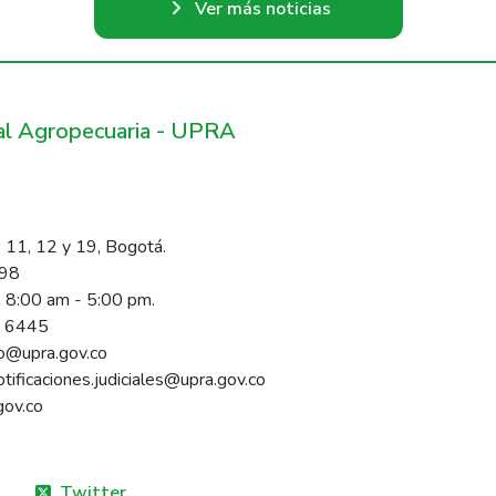
Ver más noticias
ral Agropecuaria - UPRA
 11, 12 y 19, Bogotá.
098
s 8:00 am - 5:00 pm.
1 6445
rio@upra.gov.co
notificaciones.judiciales@upra.gov.co
gov.co
Twitter