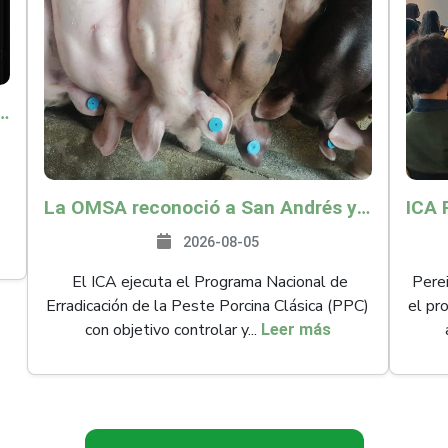
o por $9.625 millones para proteger a más de 14.000 pequeños productores contra riesgos del Fenómeno de El Niño
La OMSA reconoció a San Andrés y Providencia como zona libre de Peste Porcina Clásica (PPC)
2026-08-05
El ICA ejecuta el Programa Nacional de
Perei
Erradicación de la Peste Porcina Clásica (PPC)
el pr
con objetivo controlar y...
Leer más