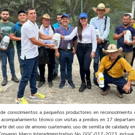
ia de conocimientos a pequeños productores en reconocimient
acompañamiento técnico con visitas a predios en 17 departame
rtir del uso de amonio cuaternario, uso de semilla de calidady e
nvenio Marco Interadministrativo No. GGC-017-2023, incluye 