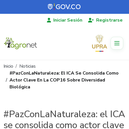
Pasar al contenido principal
Iniciar Sesión
Registrarse
Ruta de navegación
Inicio
Noticias
#PazConLaNaturaleza: El ICA Se Consolida Como
Actor Clave En La COP16 Sobre Diversidad
Biológica
#PazConLaNaturaleza: el ICA
se consolida como actor clave