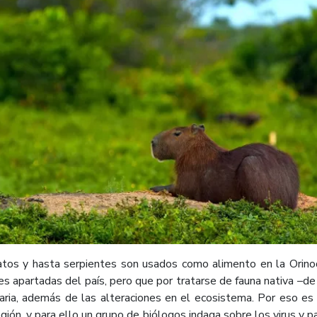
patos y hasta serpientes son usados como alimento en la Orin
es apartadas del país, pero que por tratarse de fauna nativa –de 
aria, además de las alteraciones en el ecosistema. Por eso es 
región, y para ello un grupo de biólogos indaga sobre los virus y