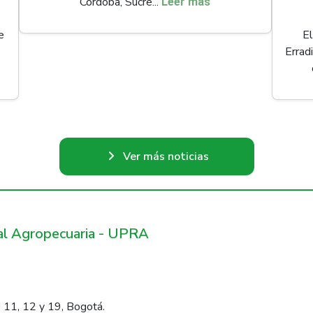
Córdoba, Sucre...
Leer más
e
El
Errad
Ver más noticias
ral Agropecuaria - UPRA
 11, 12 y 19, Bogotá.