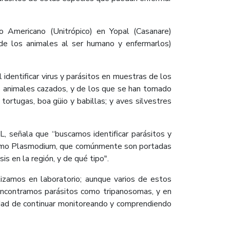
o Americano (Unitrópico) en Yopal (Casanare)
 de los animales al ser humano y enfermarlos)
 identificar virus y parásitos en muestras de los
os animales cazados, y de los que se han tomado
tortugas, boa güio y babillas; y aves silvestres
L, señala que “buscamos identificar parásitos y
s como Plasmodium, que comúnmente son portadas
 en la región, y de qué tipo".
lizamos en laboratorio; aunque varios de estos
 encontramos parásitos como tripanosomas, y en
sidad de continuar monitoreando y comprendiendo