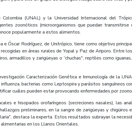
e Colombia (UNAL) y la Universidad Internacional del Trópic
 agentes zoonóticos (microorganismos que puedan transmitirse
conoce popularmente a estos alimentos.
a e Óscar Rodríguez, de Unitrópico, tiene como objetivo principal
recogidas en áreas rurales de Yopal y Paz de Ariporo. Entre l
s, armadillos y zarigüeyas o “chuchas"; reptiles como iguanas, 
nvestigación Caracterización Genética e Inmunología de la UNA
la influenza, bacterias como Leptospira y parásitos sanguíneo
ificar cuáles pueden estar provocando enfermedades por zoonosis
ales e hisopados orofaríngeos (secreciones nasales), las ana
allazgos preliminares, en la sangre de zarigüeyas y chigüiros
laria", destaca la experta. Estos resultados subrayan la nece
 alimentarias en los Llanos Orientales.