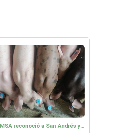
La OMSA reconoció a San Andrés y Providencia como zona libre de Peste Porcina Clásica (PPC)