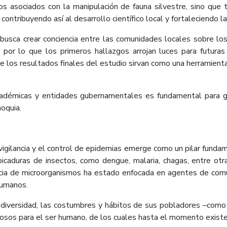
gos asociados con la manipulación de fauna silvestre, sino que
 contribuyendo así al desarrollo científico local y fortaleciendo l
sca crear conciencia entre las comunidades locales sobre los r
, por lo que los primeros hallazgos arrojan luces para futura
e los resultados finales del estudio sirvan como una herramienta
cadémicas y entidades gubernamentales es fundamental para gar
noquia.
vigilancia y el control de epidemias emerge como un pilar fundam
icaduras de insectos, como dengue, malaria, chagas, entre otra
ancia de microorganismos ha estado enfocada en agentes de común
humanos.
odiversidad, las costumbres y hábitos de sus pobladores –como l
osos para el ser humano, de los cuales hasta el momento existe 