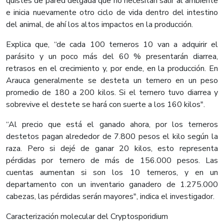
quistes de pared delgada que no necesitan salir al ambiente
e inicia nuevamente otro ciclo de vida dentro del intestino
del animal, de ahí los altos impactos en la producción.
Explica que, “de cada 100 terneros 10 van a adquirir el
parásito y un poco más del 60 % presentarán diarrea,
retrasos en el crecimiento y, por ende, en la producción. En
Arauca generalmente se desteta un ternero en un peso
promedio de 180 a 200 kilos. Si el ternero tuvo diarrea y
sobrevive el destete se hará con suerte a los 160 kilos".
“Al precio que está el ganado ahora, por los terneros
destetos pagan alrededor de 7.800 pesos el kilo según la
raza. Pero si dejé de ganar 20 kilos, esto representa
pérdidas por ternero de más de 156.000 pesos. Las
cuentas aumentan si son los 10 terneros, y en un
departamento con un inventario ganadero de 1.275.000
cabezas, las pérdidas serán mayores", indica el investigador.
Caracterización molecular del Cryptosporidium