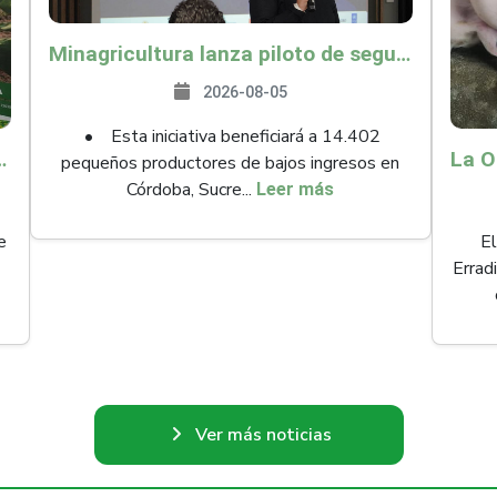
Minagricultura lanza piloto de seguro agropecuario por $9.625 millones para proteger a más de 14.000 pequeños productores contra riesgos del Fenómeno de El Niño
2026-08-05
• Esta iniciativa beneficiará a 14.402
ollo y abrió 61 mercados internacionales
pequeños productores de bajos ingresos en
Córdoba, Sucre...
Leer más
e
El
Errad
Ver más noticias