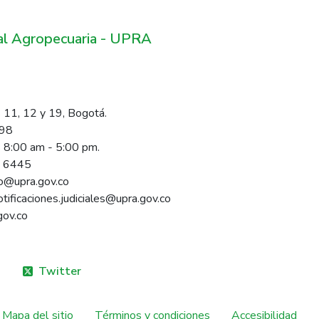
ral Agropecuaria - UPRA
 11, 12 y 19, Bogotá.
098
s 8:00 am - 5:00 pm.
1 6445
rio@upra.gov.co
notificaciones.judiciales@upra.gov.co
gov.co
Twitter
Mapa del sitio
Términos y condiciones
Accesibilidad