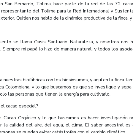
 en San Bernardo, Tolima, hace parte de la red de las 72 caca
 y representante del Tolima para la Red Internacional y Sustent
xterior. Quitian nos habló de la dinámica productiva de la finca,
miento se llama Oasis Santuario Naturaleza, y nosotros nos 
co. Siempre mi papá lo hizo de manera natural, y todos los aso
nuestras biofábricas con los biosinsumos, y aquí en la finca t
 Colombiana, y lo que buscamos es que se investigue y sepa q
olo las personas que tienen la energía para cultivarlo.
 el cacao especial?
 Cacao Orgánico y lo que buscamos es hacer investigación no
ir la calidad del aire, del agua, el clima. El saber ancestral e
ersonas se pueden evitar catástrofes con el cambio climático.