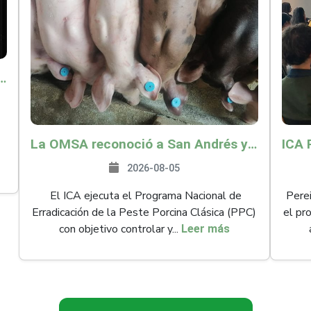
o por $9.625 millones para proteger a más de 14.000 pequeños productores contra riesgos del Fenómeno de El Niño
La OMSA reconoció a San Andrés y Providencia como zona libre de Peste Porcina Clásica (PPC)
2026-08-05
El ICA ejecuta el Programa Nacional de
Perei
Erradicación de la Peste Porcina Clásica (PPC)
el pr
con objetivo controlar y...
Leer más