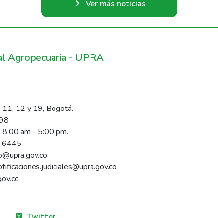
Ver más noticias
ral Agropecuaria - UPRA
 11, 12 y 19, Bogotá.
098
s 8:00 am - 5:00 pm.
1 6445
rio@upra.gov.co
notificaciones.judiciales@upra.gov.co
gov.co
Twitter