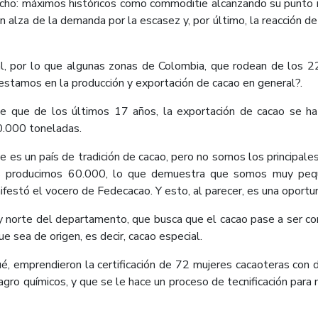
mucho: máximos históricos como commoditie alcanzando su punto
l, un alza de la demanda por la escasez y, por último, la reacción
cal, por lo que algunas zonas de Colombia, que rodean de los 2
estamos en la producción y exportación de cacao en general?.
ce que de los últimos 17 años, la exportación de cacao se 
60.000 toneladas.
es un país de tradición de cacao, pero no somos los principale
s producimos 60.000, lo que demuestra que somos muy pequ
festó el vocero de Fedecacao. Y esto, al parecer, es una oportu
y norte del departamento, que busca que el cacao pase a ser com
que sea de origen, es decir, cacao especial.
, emprendieron la certificación de 72 mujeres cacaoteras con d
agro químicos, y que se le hace un proceso de tecnificación para