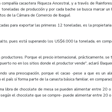
 compañía cacaotera Riqueza Ancestral, y a través de Rainforest 
 toneladas de producción y por cada bache se busca marcar un h
ectos de la Cámara de Comercio de Ibagué.
icadas para exportar las primeras 12 toneladas, es la propietaria
s alto, pues está superando los US$6.000 la tonelada, en comp
productores. Porque el precio internacional, prácticamente, se t
 puerto no en los sitios donde el productor vende", aclaró Baqu
endo una preocupación, porque el cacao -pese a que es un ali
n el país sí forma parte de la canasta básica familiar, en compara
una libra de chocolate de mesa se pueden alimentar entre 20 
-según el chocolate que se compre- puede alimentar entre 20 o 3