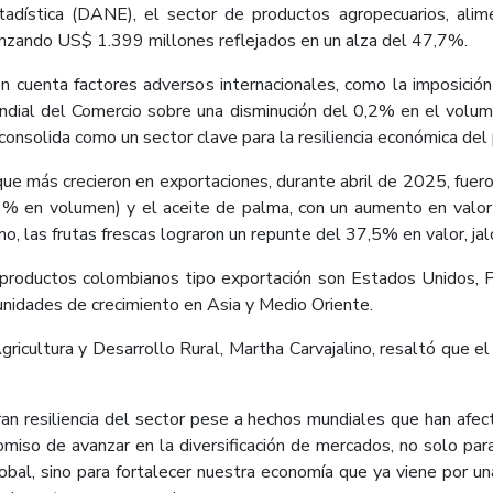
adística (DANE), el sector de productos agropecuarios, alim
canzando US$ 1.399 millones reflejados en un alza del 47,7%.
en cuenta factores adversos internacionales, como la imposici
undial del Comercio sobre una disminución del 0,2% en el volu
nsolida como un sector clave para la resiliencia económica del 
que más crecieron en exportaciones, durante abril de 2025, fuer
,9% en volumen) y el aceite de palma, con un aumento en val
las frutas frescas lograron un repunte del 37,5% en valor, ja
s productos colombianos tipo exportación son Estados Unidos, 
unidades de crecimiento en Asia y Medio Oriente.
ricultura y Desarrollo Rural, Martha Carvajalino, resaltó que el
ran resiliencia del sector pese a hechos mundiales que han af
so de avanzar en la diversificación de mercados, no solo par
bal, sino para fortalecer nuestra economía que ya viene por u