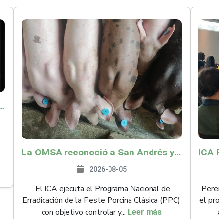
o por $9.625 millones para proteger a más de 14.000 pequeños productores contra riesgos del Fenómeno de El Niño
La OMSA reconoció a San Andrés y Providencia como zona libre de Peste Porcina Clásica (PPC)
2026-08-05
El ICA ejecuta el Programa Nacional de
Perei
Erradicación de la Peste Porcina Clásica (PPC)
el pr
con objetivo controlar y...
Leer más