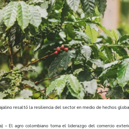
ajalino resaltó la resiliencia del sector en medio de hechos glob
 – El agro colombiano toma el liderazgo del comercio exterio