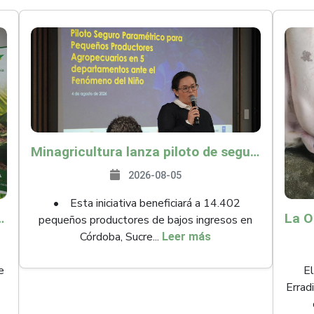
Minagricultura lanza piloto de seguro agropecuario por $9.625 millones para proteger a más de 14.000 pequeños productores contra riesgos del Fenómeno de El Niño
2026-08-05
• Esta iniciativa beneficiará a 14.402
ollo y abrió 61 mercados internacionales
pequeños productores de bajos ingresos en
Córdoba, Sucre...
Leer más
e
El
Errad