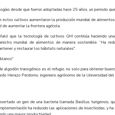
ologías desde que fueron adoptadas hace 25 años, un periodo 
 estos cultivos aumentaron la producción mundial de alimentos y 
d de aumentar la frontera agrícola.
ñaló que la tecnología de cultivos GM continúa haciendo una 
ministro mundial de alimentos de manera sostenible. “Ha reduc
mantener y restaurar los hábitats naturales".
 blanco"
e algodón transgénico es el refugio, no solo para obtener buenos
ardo Herazo Perdomo, ingeniero agrónomo de la Universidad del To
nsertado un gen de una bacteria llamada Bacillus turigensis, qu
mplementación ha reducido las aplicaciones de insecticidas, y ha 
ndo una mayor productividad.