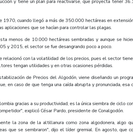
ucción y tiene un plan para reactivarse, que proyecta tener 
 de 1970, cuando llegó a más de 350.000 hectáreas en extensión,
as aplicaciones que se hacían para controlar las plagas.
 hasta menos de 10.000 hectáreas sembradas y aunque se hicie
005 y 2015, el sector se fue desangrando poco a poco.
 relacionó con la volatilidad de los precios, pues el sector tie
ltores tengan utilidades y en otras ocasiones pérdidas.
stabilización de Precios del Algodón, viene diseñando un prog
 que, en caso de que tenga una caída abrupta y pronunciada, esa 
ombia gracias a su productividad, es la única siembra de ciclo co
competidor", explicó César Pardo, presidente de Conalgodón.
ente la zona de la altillanura como zona algodonera, algo q
s que se sembraron", dijo el líder gremial. En agosto, que c