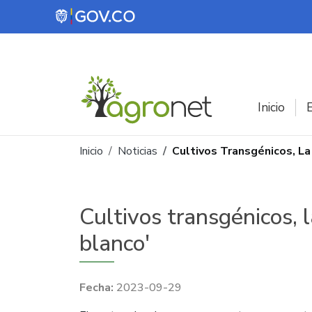
Pasar al contenido principal
Inicio
E
Ruta de navegación
Inicio
Noticias
Cultivos Transgénicos, La
Cultivos transgénicos, l
blanco'
2023-09-29