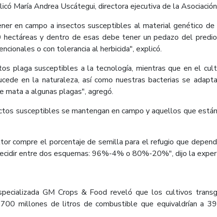
plicó María Andrea Uscátegui, directora ejecutiva de la Asociació
er en campo a insectos susceptibles al material genético de l
0 hectáreas y dentro de esas debe tener un pedazo del predio 
cionales o con tolerancia al herbicida", explicó.
tos plaga susceptibles a la tecnología, mientras que en el cu
ucede en la naturaleza, así como nuestras bacterias se adaptan
ue mata a algunas plagas", agregó.
sectos susceptibles se mantengan en campo y aquellos que están 
ltor compre el porcentaje de semilla para el refugio que depen
decidir entre dos esquemas: 96%-4% o 80%-20%", dijo la exper
specializada GM Crops & Food reveló que los cultivos transg
4.700 millones de litros de combustible que equivaldrían a 