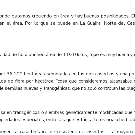
onde estamos creciendo en área y hay buenas posibilidades. 
 en el área. Por lo que se puede en La Guajira, Norte del Ces
dad de fibra por hectárea de 1.020 kilos, “que es muy buena y es
ener 36.100 hectáreas sembradas en las dos cosechas y una pro
ilos de fibra por hectárea, “cosa que consideramos alcanzabl
e semillas nuevas y transgénicas, que no solo controlan las plag
 usa en transgénicos o siembras genéticamente modificadas que tie
piedades especiales, entre las que están la tolerancia a herbicid
ienen la característica de resistencia a insectos. “La mayorí