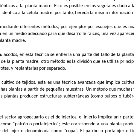
ticas a la planta madre. Esto es posible en los vegetales dado a la
 idéntico a la célula madre, por tanto, hereda la misma información 
ediante diferentes métodos, por ejemplo: por esquejes que es una d
tarla en un medio adecuado para que desarrolle raíces, una vez aparec
planta madre.
: acodos, en esta técnica se entierra una parte del tallo de la plant
de la planta madre; otro método es la división que se utiliza princi
rotes, y replantarlas por separado.
ultivo de tejidos: esta es una técnica avanzada que implica cultiva
chas plantas a partir de pequeñas muestras. Un método que muchas v
as plantas producen estructuras subterráneas (como bulbos o tubé
 sector agropecuario es el de injertos, el injerto implica unir part
 como “patrón o portainjerto”; este corresponde a una planta produ
del injerto denominada como “copa”. El patrón o portainjerto tie