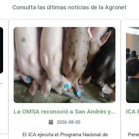
Consulta las últimas noticias de la Agronet
o por $9.625 millones para proteger a más de 14.000 pequeños productores contra riesgos del Fenómeno de El Niño
La OMSA reconoció a San Andrés y Providencia como zona libre de Peste Porcina Clásica (PPC)
2026-08-05
El ICA ejecuta el Programa Nacional de
Perei