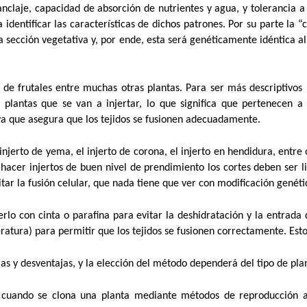
anclaje, capacidad de absorción de nutrientes y agua, y tolerancia a
a identificar las características de dichos patrones. Por su parte l
 sección vegetativa y, por ende, esta será genéticamente idéntica 
e frutales entre muchas otras plantas. Para ser más descriptivos
as plantas que se van a injertar, lo que significa que pertenecen
, ya que asegura que los tejidos se fusionen adecuadamente.
injerto de yema, el injerto de corona, el injerto en hendidura, entre
hacer injertos de buen nivel de prendimiento los cortes deben ser l
ilitar la fusión celular, que nada tiene que ver con modificación genéti
gerlo con cinta o parafina para evitar la deshidratación y la entrad
tura) para permitir que los tejidos se fusionen correctamente. Esto
s y desventajas, y la elección del método dependerá del tipo de plan
e cuando se clona una planta mediante métodos de reproducción as