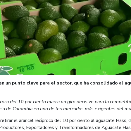
en un punto clave para el sector, que ha consolidado al a
proca del 10 por ciento marca un giro decisivo para la competit
ncia de Colombia en uno de los mercados más exigentes del m
etirar el arancel recíproco del 10 por ciento al aguacate Hass, c
 Productores, Exportadores y Transformadores de Aguacate Has