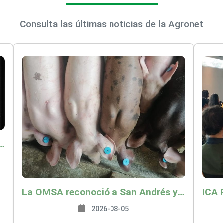
Consulta las últimas noticias de la Agronet
o por $9.625 millones para proteger a más de 14.000 pequeños productores contra riesgos del Fenómeno de El Niño
La OMSA reconoció a San Andrés y Providencia como zona libre de Peste Porcina Clásica (PPC)
2026-08-05