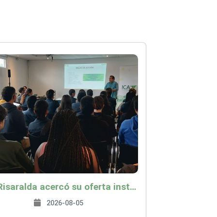
ICA Risaralda acercó su oferta institucional a productores y emprendedores en Expocamello
2026-08-05