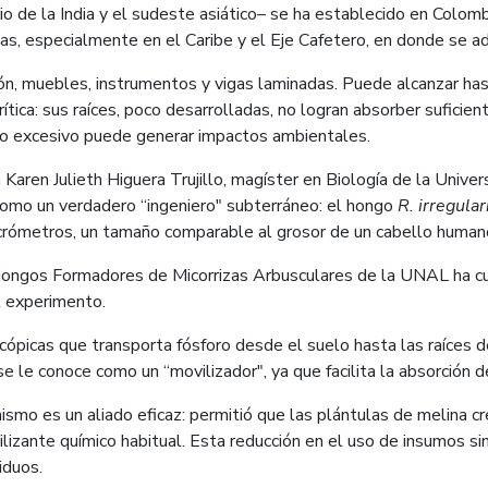
io de la India y el sudeste asiático– se ha establecido en Colo
, especialmente en el Caribe y el Eje Cafetero, en donde se ad
n, muebles, instrumentos y vigas laminadas. Puede alcanzar has
tica: sus raíces, poco desarrolladas, no logran absorber suficien
so excesivo puede generar impactos ambientales.
 Karen Julieth Higuera Trujillo, magíster en Biología de la Univ
como un verdadero “ingeniero" subterráneo: el hongo
R. irregular
rómetros, un tamaño comparable al grosor de un cabello human
 Hongos Formadores de Micorrizas Arbusculares de la UNAL ha cu
l experimento.
ópicas que transporta fósforo desde el suelo hasta las raíces de
 le conoce como un “movilizador", ya que facilita la absorción del
smo es un aliado eficaz: permitió que las plántulas de melina c
ilizante químico habitual. Esta reducción en el uso de insumos s
iduos.