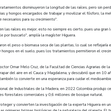
ratamientos disminuyeron la longitud de las raíces, pero sin per
ias y hongos encargados de trabajar y movilizar el fósforo, la me
 necesarios para su crecimiento".
 las raíces es mejor, esto no siempre es cierto, pues una gran 
le por buscarlo", amplía la magíster Higuera.
 el peso o biomasa seca de las plantas, lo cual se reflejaría e
y hongos en el suelo, pues los tratamientos permitieron el crec
doctor Omar Melo Cruz, de la Facultad de Ciencias Agrarias de 
trapar del aire en el Cauca y Magdalena, y descubrió que en 10 
 también lo convierte en una esperanza para cuidar el medioambi
ional de Industriales de la Madera, en 2022 Colombia produjo ce
es forestales comerciales y 0,6 millones de bosque natural.
proteger y convierten la investigación de la experta Higuera en u
las primeras briznas biológicas de la naturaleza del planeta. El 