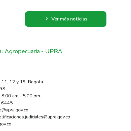
Ver más noticias
ral Agropecuaria - UPRA
 11, 12 y 19, Bogotá.
098
s 8:00 am - 5:00 pm.
1 6445
rio@upra.gov.co
notificaciones.judiciales@upra.gov.co
gov.co