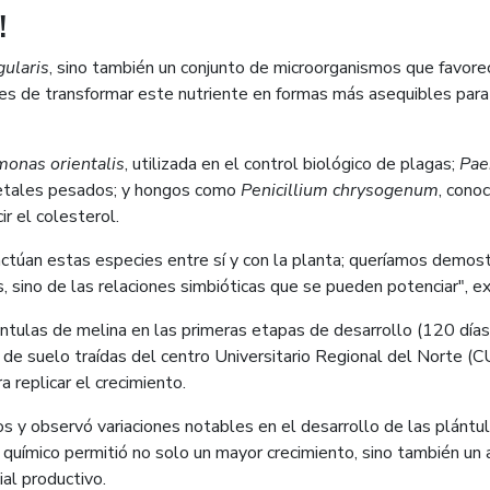
!
gularis
, sino también un conjunto de microorganismos que favorece
es de transformar este nutriente en formas más asequibles para l
onas orientalis
, utilizada en el control biológico de plagas;
Pae
etales pesados; y hongos como
Penicillium chrysogenum
, conoc
r el colesterol.
actúan estas especies entre sí y con la planta; queríamos demost
 sino de las relaciones simbióticas que se pueden potenciar", ex
ntulas de melina en las primeras etapas de desarrollo (120 días
as de suelo traídas del centro Universitario Regional del Norte 
a replicar el crecimiento.
os y observó variaciones notables en el desarrollo de las plántul
 químico permitió no solo un mayor crecimiento, sino también un 
al productivo.