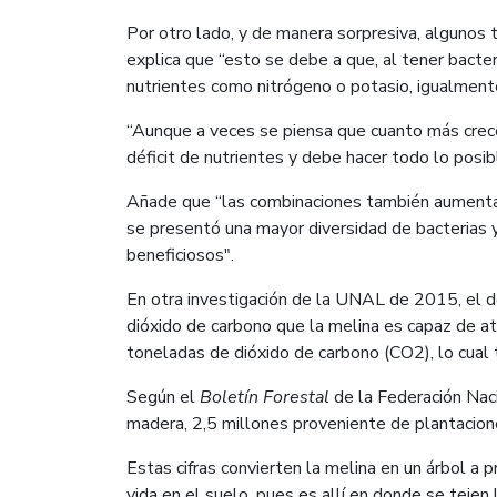
Por otro lado, y de manera sorpresiva, algunos t
explica que “esto se debe a que, al tener bacter
nutrientes como nitrógeno o potasio, igualmente
“Aunque a veces se piensa que cuanto más crecen
déficit de nutrientes y debe hacer todo lo posib
Añade que “las combinaciones también aumentaron
se presentó una mayor diversidad de bacterias 
beneficiosos".
En otra investigación de la UNAL de 2015, el 
dióxido de carbono que la melina es capaz de a
toneladas de dióxido de carbono (CO2), lo cual
Según el
Boletín Forestal
de la Federación Nac
madera, 2,5 millones proveniente de plantacion
Estas cifras convierten la melina en un árbol a 
vida en el suelo, pues es allí en donde se tejen 