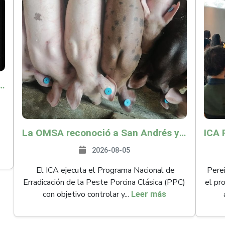
o por $9.625 millones para proteger a más de 14.000 pequeños productores contra riesgos del Fenómeno de El Niño
La OMSA reconoció a San Andrés y Providencia como zona libre de Peste Porcina Clásica (PPC)
2026-08-05
El ICA ejecuta el Programa Nacional de
Perei
Erradicación de la Peste Porcina Clásica (PPC)
el pr
con objetivo controlar y...
Leer más