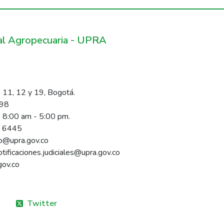
ral Agropecuaria - UPRA
 11, 12 y 19, Bogotá.
098
s 8:00 am - 5:00 pm.
1 6445
rio@upra.gov.co
notificaciones.judiciales@upra.gov.co
gov.co
Twitter