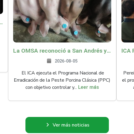
o por $9.625 millones para proteger a más de 14.000 pequeños productores contra riesgos del Fenómeno de El Niño
La OMSA reconoció a San Andrés y Providencia como zona libre de Peste Porcina Clásica (PPC)
2026-08-05
El ICA ejecuta el Programa Nacional de
Perei
Erradicación de la Peste Porcina Clásica (PPC)
el pr
con objetivo controlar y...
Leer más
Ver más noticias