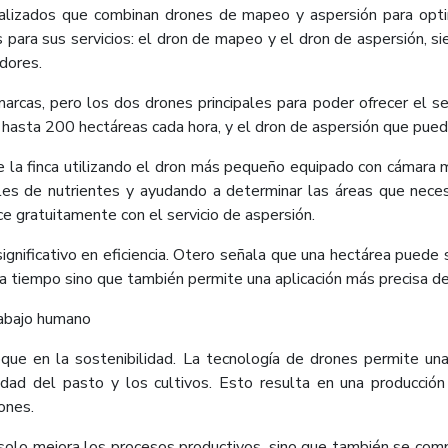
cializados que combinan drones de mapeo y aspersión para opti
es para sus servicios: el dron de mapeo y el dron de aspersión,
idores.
arcas, pero los dos drones principales para poder ofrecer el s
asta 200 hectáreas cada hora, y el dron de aspersión que puede 
 la finca utilizando el dron más pequeño equipado con cámara mu
s de nutrientes y ayudando a determinar las áreas que necesitan 
ce gratuitamente con el servicio de aspersión.
ignificativo en eficiencia. Otero señala que una hectárea puede
ra tiempo sino que también permite una aplicación más precisa de
trabajo humano
oque en la sostenibilidad. La tecnología de drones permite una
idad del pasto y los cultivos. Esto resulta en una producci
ones.
solo mejora los procesos productivos, sino que también se co