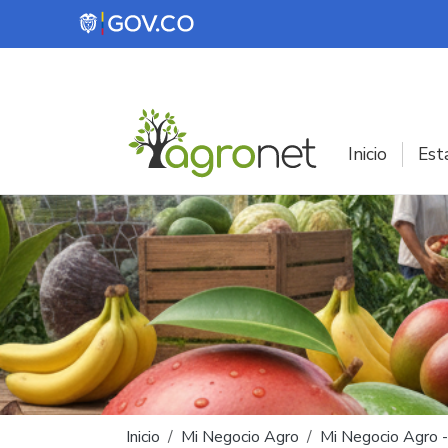
Pasar al contenido principal
Inicio
Est
Ruta de navegación
Inicio
Mi Negocio Agro
Mi Negocio Agro 