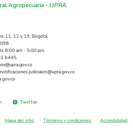
ural Agropecuaria - UPRA
os 11, 12 y 19, Bogotá.
1098
nes 8:00 am - 5:00 pm.
01 6445
ario@upra.gov.co
 notificaciones.judiciales@upra.gov.co
a.gov.co
m
Twitter
Mapa del sitio
Términos y condiciones
Accesibilidad