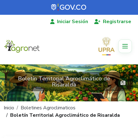
Pasar al contenido principal
Iniciar Sesión
Registrarse
Boletín Territorial Agroclimático de
Risaralda
Ruta de navegación
Inicio
Boletines Agroclimaticos
Boletín Territorial Agroclimático de Risaralda