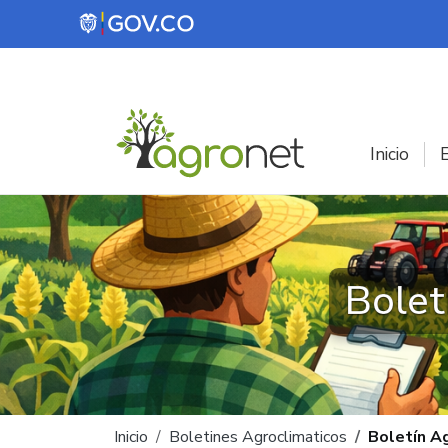
Pasar al contenido principal
Inicio
E
Bolet
Ruta de navegación
Inicio
Boletines Agroclimaticos
Boletín A