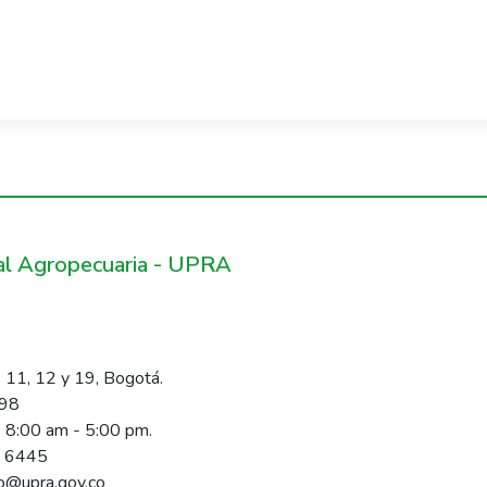
ral Agropecuaria - UPRA
 11, 12 y 19, Bogotá.
098
s 8:00 am - 5:00 pm.
1 6445
rio@upra.gov.co